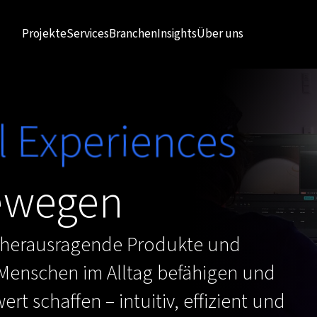
Projekte
Services
Branchen
Insights
Über uns
l Experiences
ewegen
n herausragende Produkte und
 Menschen im Alltag befähigen und
rt schaffen – intuitiv, effizient und