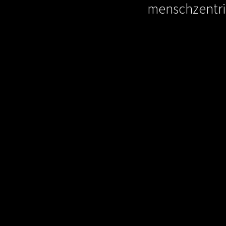
menschzentri
Unsere
Erfolgsges