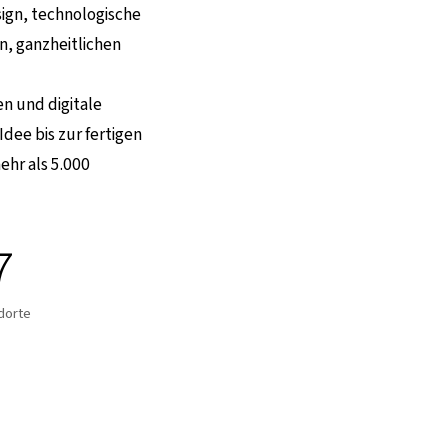
sign, technologische
n, ganzheitlichen
n und digitale
dee bis zur fertigen
hr als 5.000
7
dorte