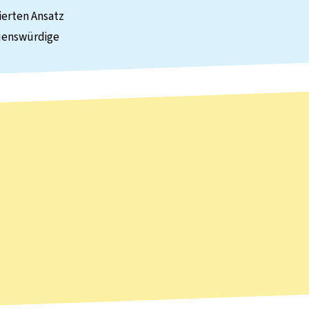
ierten Ansatz
auenswürdige