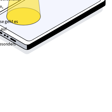
n,
se geht es
 auf
besonders