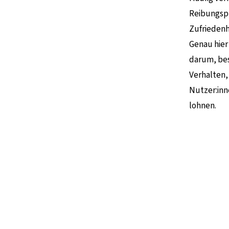
Reibungspu
Zufriedenh
Genau hier
darum, bes
Verhalten,
Nutzer:inn
lohnen.