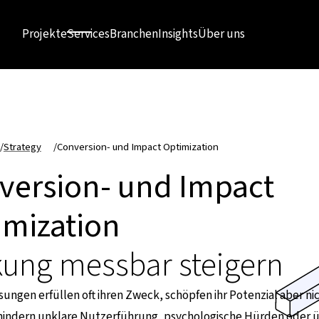
Projekte
Services
Branchen
Insights
Über uns
/
Strategy
/
Conversion- und Impact Optimization
version- und Impact
imization
kung messbar steigern
sungen erfüllen oft ihren Zweck, schöpfen ihr Potenzial aber nic
hindern unklare Nutzerführung, psychologische Hürden oder