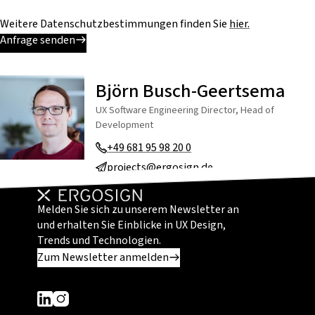
Weitere Datenschutzbestimmungen finden Sie
hier.
Anfrage senden
Björn Busch-Geertsema
UX Software Engineering Director, Head of
Development
+49 681 95 98 20 0
projects@ergosign.de
Melden Sie sich zu unserem Newsletter an
und erhalten Sie Einblicke in UX Design,
Trends und Technologien.
Zum Newsletter anmelden
Dieser Link führt zu einer externen Seite
Dieser Link führt zu einer externen Seite