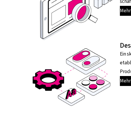
schaf
Mehr 
Des
Ein s
etab
Produ
Mehr