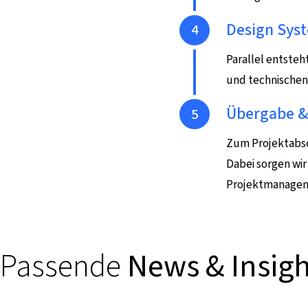
Schritt 4
Design Syst
Parallel entsteh
und technischen 
Schritt 5
Übergabe &
Zum Projektabsc
Dabei sorgen wir
Projektmanage
Passende
News & Insigh