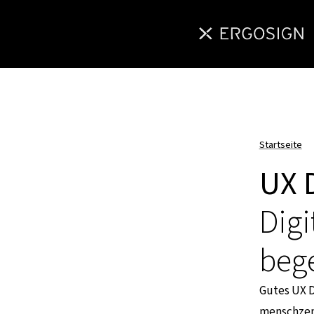
Startseite
UX 
Digi
bege
Gutes UX De
menschzentr