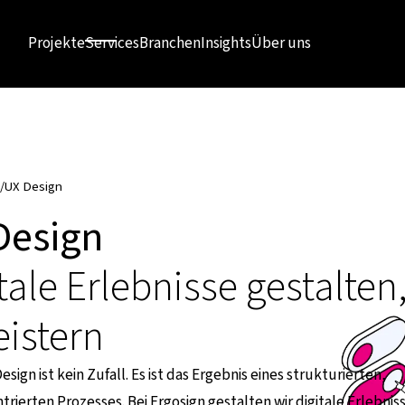
Projekte
Services
Branchen
Insights
Über uns
/
UX Design
Design
tale Erlebnisse gestalten,
istern
sign ist kein Zufall. Es ist das Ergebnis eines strukturierten,
ierten Prozesses. Bei Ergosign gestalten wir digitale Erlebnisse