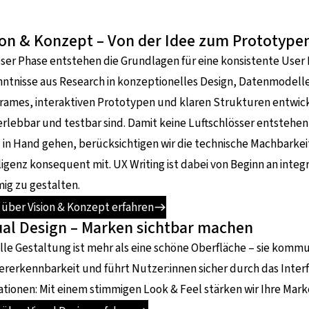
ion & Konzept – Von der Idee zum Prototype
eser Phase entstehen die Grundlagen für eine konsistente User
ntnisse aus Research in konzeptionelles Design, Datenmodelle
rames, interaktiven Prototypen und klaren Strukturen entwic
erlebbar und testbar sind. Damit keine Luftschlösser entstehe
in Hand gehen, berücksichtigen wir die technische Machbarkei
ligenz konsequent mit. UX Writing ist dabei von Beginn an inte
ig zu gestalten.
über Vision & Konzept erfahren
ual Design – Marken sichtbar machen
lle Gestaltung ist mehr als eine schöne Oberfläche – sie komm
rerkennbarkeit und führt Nutzer:innen sicher durch das Interfa
tionen: Mit einem stimmigen Look & Feel stärken wir Ihre Mark