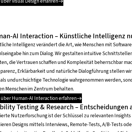
über Visual Design erfahren
an-AI Interaction – Künstliche Intelligenz
liche Intelligenz verändert die Art, wie Menschen mit Softwar
lseingabe hin zum Dialog. Wir gestalten intuitive Schnittstel
ten, die Vertrauen schaffen und Komplexität beherrschbar ma
parenz, Erklärbarkeit und natürliche Dialogführung stellen wir
 als undurchsichtige Technologie wahrgenommen werden, sonder
den Menschen im Zentrum behalten.
 über Human-AI Interaction erfahren
bility Testing & Research – Entscheidungen 
erte Nutzerforschung ist der Schlüssel zu relevanten Insights
ieren Designs mittels Interviews, Remote-Tests, A/B-Tests ode