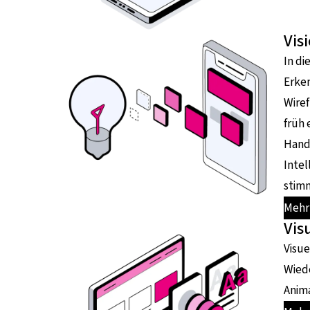
Vis
In di
Erken
Wiref
früh 
Hand 
Intel
stimm
Mehr 
Vis
Visue
Wiede
Anima