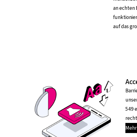
an echten 
funktionier
auf das gr
Acc
Barri
unser
549 e
recht
Mehr 