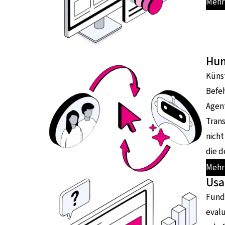
Mehr 
Hum
Künst
Befeh
Agen
Trans
nicht
die 
Mehr
Usa
Fundi
evalu