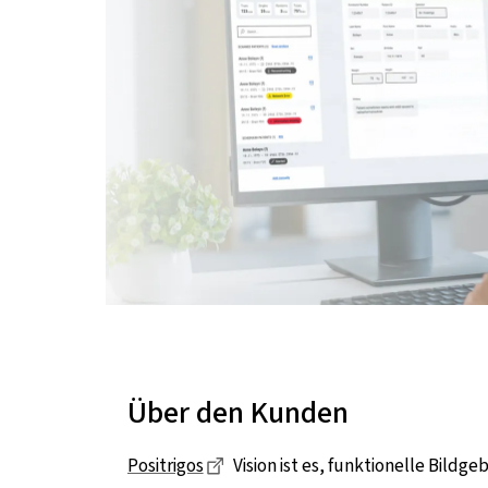
Über den Kunden
Dieser Link führt zu einer extern
Positrigos
Vision ist es, funktionelle Bild