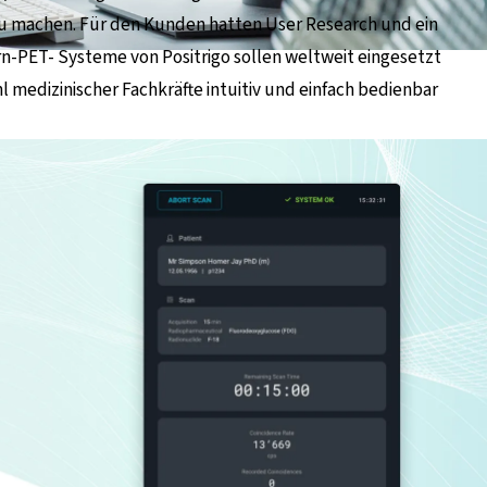
zu machen. Für den Kunden hatten User Research und ein
irn-PET- Systeme von Positrigo sollen weltweit eingesetzt
hl medizinischer Fachkräfte intuitiv und einfach bedienbar