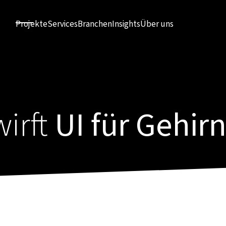
Projekte
Services
Branchen
Insights
Über uns
wirft
UI für Gehi