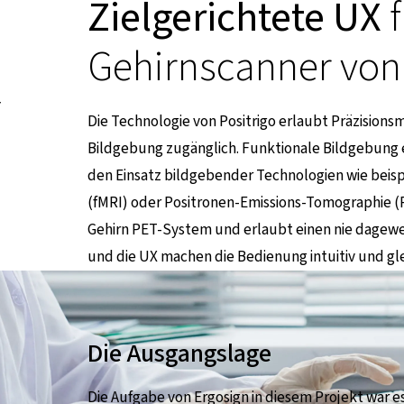
Zielgerichtete UX
f
Gehirnscanner von 
r
Die Technologie von Positrigo erlaubt Präzision
Bildgebung zugänglich. Funktionale Bildgebung e
den Einsatz bildgebender Technologien wie bei
(fMRI) oder Positronen-Emissions-Tomographie (P
ternen Seite
Gehirn PET-System und erlaubt einen nie dagewe
und die UX machen die Bedienung intuitiv und glei
Die Ausgangslage
Die Aufgabe von Ergosign in diesem Projekt war 