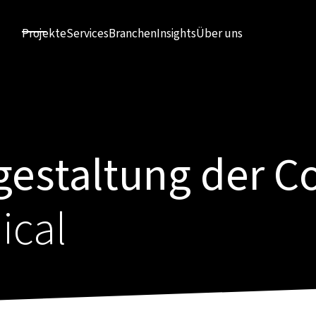
Projekte
Services
Branchen
Insights
Über uns
estaltung der C
ical