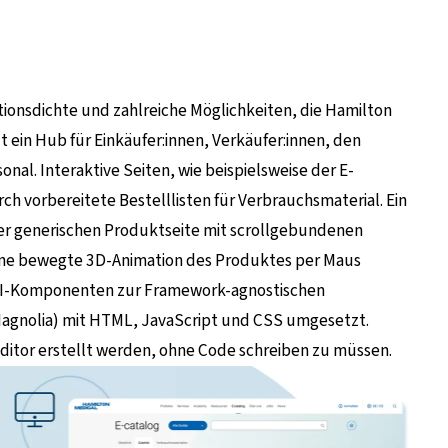
ionsdichte und zahlreiche Möglichkeiten, die Hamilton
t ein Hub für Einkäufer:innen, Verkäufer:innen, den
al. Interaktive Seiten, wie beispielsweise der E-
ch vorbereitete Bestelllisten für Verbrauchsmaterial. Ein
er generischen Produktseite mit scrollgebundenen
eine bewegte 3D-Animation des Produktes per Maus
t UI-Komponenten zur Framework-agnostischen
gnolia) mit HTML, JavaScript und CSS umgesetzt.
itor erstellt werden, ohne Code schreiben zu müssen.