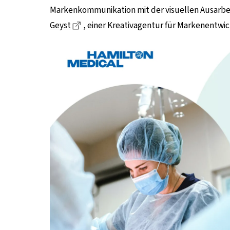
Markenkommunikation mit der visuellen Ausarbe
Dieser Link führt zu einer externen Seit
Geyst
, einer Kreativagentur für Markenentwic