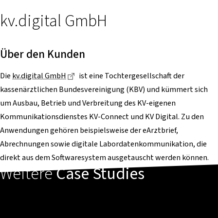
kv.digital GmbH
Über den Kunden
Dieser Link führt zu einer externen Seite
Die
kv.digital GmbH
ist eine Tochtergesellschaft der
kassenärztlichen Bundesvereinigung (KBV) und kümmert sich
um Ausbau, Betrieb und Verbreitung des KV-eigenen
Kommunikationsdienstes KV-Connect und KV Digital. Zu den
Anwendungen gehören beispielsweise der eArztbrief,
Abrechnungen sowie digitale Labordatenkommunikation, die
direkt aus dem Softwaresystem ausgetauscht werden können.
Weitere
Case Studies