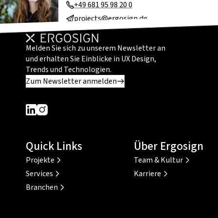
+49 681 95 98 20 0
projects@ergosign.de
Melden Sie sich zu unserem Newsletter an
und erhalten Sie Einblicke in UX Design,
Trends und Technologien.
Zum Newsletter anmelden
Dieser Link führt zu einer externen Seite
Dieser Link führt zu einer externen Seite
Quick Links
Über Ergosign
Projekte
Team & Kultur
Services
Karriere
Branchen