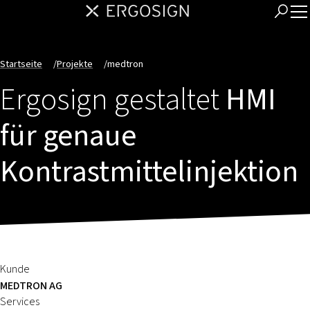
Startseite
/
Projekte
/
medtron
Ergosign gestaltet
HMI
für genaue
Kontrastmittelinjektion
Kunde
MEDTRON AG
Services