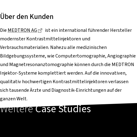
Über den Kunden
Dieser Link führt zu einer externen Seite
Die
MEDTRON AG
ist ein international führender Hersteller
modernster Kontrastmittelinjektoren und
Verbrauchsmaterialien. Nahezu alle medizinischen
Bildgebungssysteme, wie Computertomographie, Angiographie
und Magnetresonanztomographie können durch die MEDTRON
Injektor-Systeme komplettiert werden. Auf die innovativen,
qualitativ hochwertigen Kontrastmittelinjektoren verlassen
sich tausende Ärzte und Diagnostik-Einrichtungen auf der
ganzen Welt.
Weitere
Case Studies