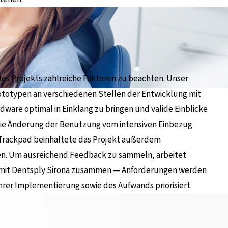
es Projekts zahlreiche Faktoren zu beachten. Unser
totypen an verschiedenen Stellen der Entwicklung mit
dware optimal in Einklang zu bringen und valide Einblicke
 die Änderung der Benutzung vom intensiven Einbezug
m Trackpad beinhaltete das Projekt außerdem
n. Um ausreichend Feedback zu sammeln, arbeitet
g mit Dentsply Sirona zusammen — Anforderungen werden
ihrer Implementierung sowie des Aufwands priorisiert.