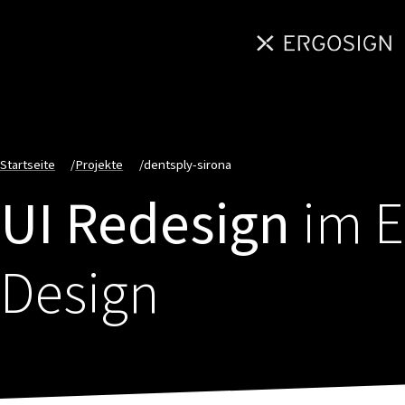
Startseite
/
Projekte
/
dentsply-sirona
UI Redesign
im E
Design