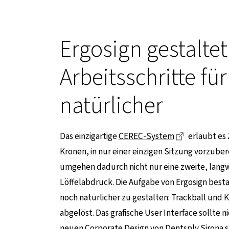
Ergosign gestalte
Arbeitsschritte f
natürlicher
Dieser Link 
Das einzigartige
CEREC-System
erlaubt es 
Kronen, in nur einer einzigen Sitzung vorzuber
iner externen Seite
umgehen dadurch nicht nur eine zweite, lang
Löffelabdruck. Die Aufgabe von Ergosign besta
noch natürlicher zu gestalten: Trackball und
abgelöst. Das grafische User Interface sollte
neuen Corporate Design von Dentsply Sirona s