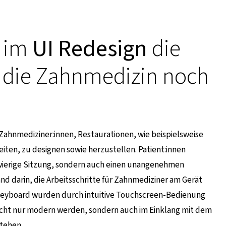
t im
UI Redesign
die
ür die Zahnmedizin noch
führt zu einer externen Seite
Zahnmediziner:innen, Restaurationen, wie beispielsweise
eiten, zu designen sowie herzustellen. Patient:innen
wierige Sitzung, sondern auch einen unangenehmen
nd darin, die Arbeitsschritte für Zahnmediziner am Gerät
 Keyboard wurden durch intuitive Touchscreen-Bedienung
 nicht nur modern werden, sondern auch im Einklang mit dem
tehen.