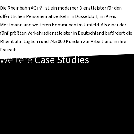
Dieser Link führt zu einer externen Seite
Die
Rheinbahn AG
ist ein moderner Dienstleister für den
öffentlichen Personennahverkehr in Düsseldorf, im Kreis
Mettmann und weiteren Kommunen im Umfeld. Als einer der
fünf größten Verkehrsdienstleister in Deutschland befördert die
Rheinbahn täglich rund 745.000 Kunden zur Arbeit und in ihrer
Freizeit.
Weitere
Case Studies