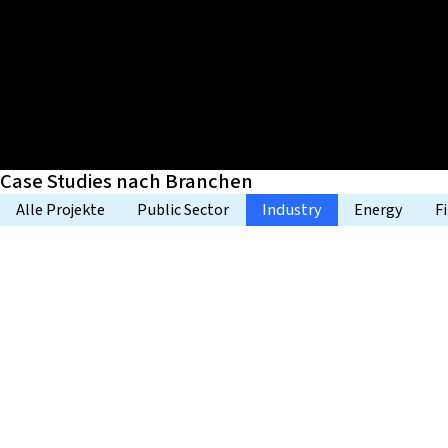
Case Studies nach Branchen
Alle Projekte
Public Sector
Industry
Energy
F