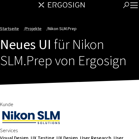
Startseite
/
Projekte
/
Nikon SLM.Prep
Neues UI
für Nikon
SLM.Prep von Ergosign
Kunde
Services
Visual Design, UX Testing, UX Design, User Research, User