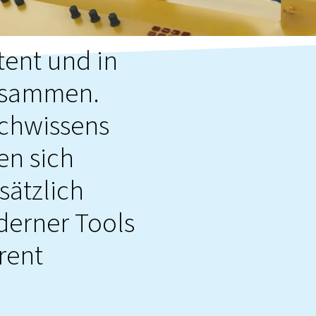
tent und in
usammen.
achwissens
en sich
sätzlich
derner Tools
rent