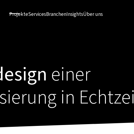
Projekte
Services
Branchen
Insights
Über uns
design
einer
ierung in Echtzei