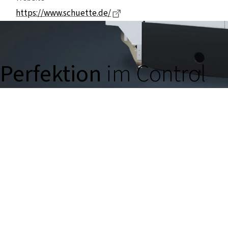
Dieser Link führt zu einer ex
https://www.schuette.de/
Perfektion
im Control