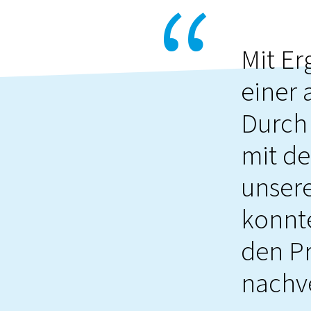
Mit Er
einer
Durch
mit d
unsere
konnt
den Pr
nachv