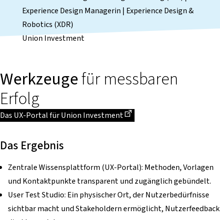
Experience Design Managerin | Experience Design &
Robotics (XDR)
Union Investment
Werkzeuge
für messbaren
Erfolg
Dieser Link führt zu einer externen Seite
Das UX-Portal für Union Investment
Das Ergebnis
Zentrale Wissensplattform (UX-Portal): Methoden, Vorlagen
und Kontaktpunkte transparent und zugänglich gebündelt.
User Test Studio: Ein physischer Ort, der Nutzerbedürfnisse
sichtbar macht und Stakeholdern ermöglicht, Nutzerfeedback