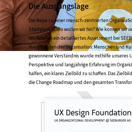
Die Ausgangslage
Die Reise zu einer mensch-zentrierten Organisat
Startpunkt? Wo wollen wir hin? Wie können wir si
Wir führten ein detailliertes Assessment bei SEE
Hauptsäulen der Organisation: Menschen und Ku
gewonnene Verständnis wurde mithilfe unseres U
Perspektive und langjährige Erfahrung im Organiz
halfen, ein klares Zielbild zu schaffen. Das Ziel
die Change Roadmap und den gesamten Transfor