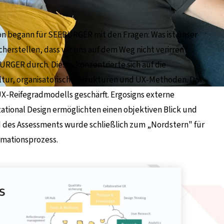
ion begann für SEEBURGER mit den Fragen: Was ist unser
cherstellen, dass wir uns auf dem Weg nicht verirren?
BURGER durch. Dieses konzentrierte sich auf die
ltur, organisatorische Strukturen und UX-Methoden. Das
X-Reifegradmodells geschärft. Ergosigns externe
ational Design ermöglichten einen objektiven Blick und
bild des Assessments wurde schließlich zum „Nordstern" für
mationsprozess.