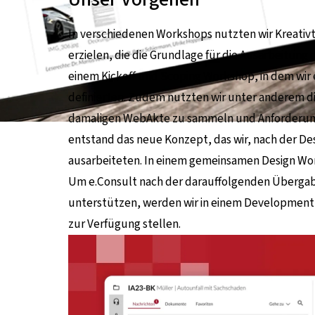
In verschiedenen Workshops nutzten wir Kreativ
erzielen, die die Grundlage für die Ausarbeitung d
einem Kickoff und Scoping Workshop, in dem wir 
definierten. Zudem nutzten wir unter anderem di
damaligen WebAkte zu sammeln und Anforderunge
entstand das neue Konzept, das wir, nach der D
ausarbeiteten. In einem gemeinsamen Design Work
Um e.Consult nach der darauffolgenden Übergabe 
unterstützen, werden wir in einem Development
zur Verfügung stellen.