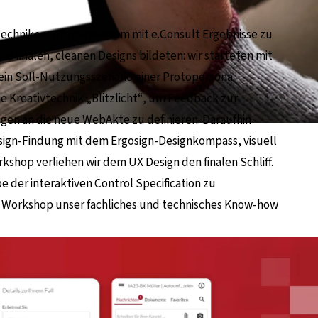
techniken, um gemeinsam mit e.Consult Ergebnisse zu
es finalen, cleanen Designs bildeten: wir starteten mit
ein Soll-Nutzungsszenario einer Protopersona
e Kreativtechnik „Blitzlicht“, um Feedback zur
n an die neue WebAkte zu definieren. Daraufhin
esign-Findung mit dem Ergosign-Designkompass, visuell
shop verliehen wir dem UX Design den finalen Schliff.
der interaktiven Control Specification zu
 Workshop unser fachliches und technisches Know-how