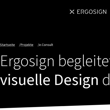
Startseite
/
Projekte
/
e.Consult
Ergosign begleit
visuelle Design
d