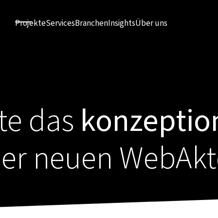
Projekte
Services
Branchen
Insights
Über uns
ete das
konzeptio
er neuen WebAkt