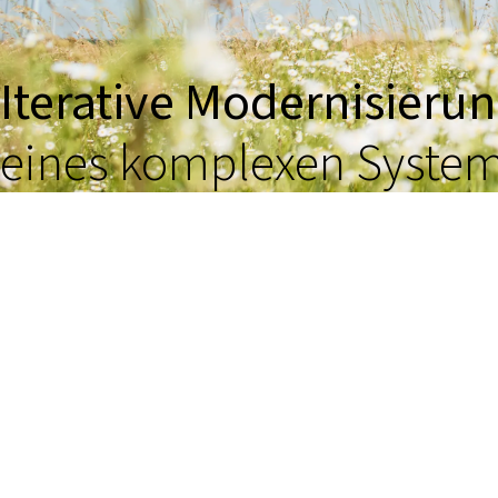
Iterative Modernisieru
eines komplexen Syste