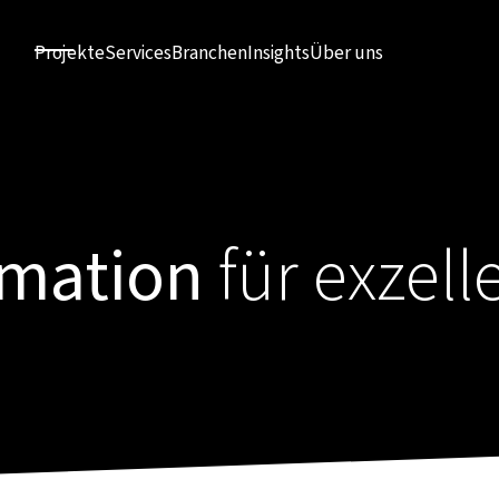
Projekte
Services
Branchen
Insights
Über uns
rmation
für exzell