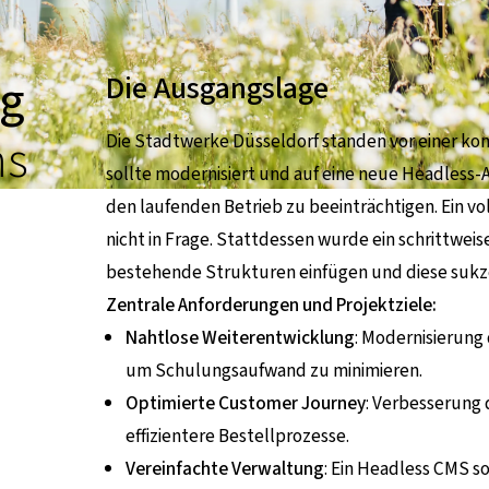
ng
Die Ausgangslage
ms
Die Stadtwerke Düsseldorf standen vor einer ko
sollte modernisiert und auf eine neue Headless-
den laufenden Betrieb zu beeinträchtigen. Ein v
nicht in Frage. Stattdessen wurde ein schrittweis
bestehende Strukturen einfügen und diese sukze
Zentrale Anforderungen und Projektziele:
Nahtlose Weiterentwicklung
: Modernisierung
um Schulungsaufwand zu minimieren.
Optimierte Customer Journey
: Verbesserung 
effizientere Bestellprozesse.
Vereinfachte Verwaltung
: Ein Headless CMS s