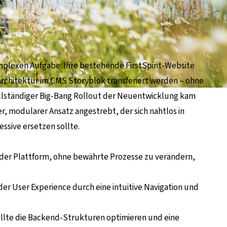
mplexen Aufgabe: Ihre bestehende FirstSpirit-Website
Architektur im CMS Storyblok transferiert werden – ohne
ollständiger Big-Bang Rollout der Neuentwicklung kam
er, modularer Ansatz angestrebt, der sich nahtlos in
ssive ersetzen sollte.
 der Plattform, ohne bewährte Prozesse zu verändern,
der User Experience durch eine intuitive Navigation und
ollte die Backend-Strukturen optimieren und eine