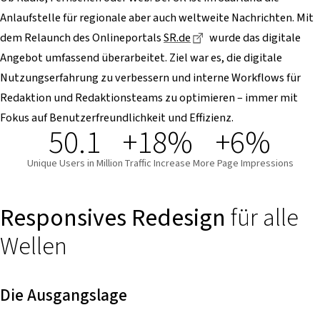
Anlaufstelle für regionale aber auch weltweite Nachrichten. Mit
Dieser Link führt zu ei
dem Relaunch des Onlineportals
SR.de
wurde
das digitale
Angebot umfassend überarbeitet. Ziel war es, die digitale
Nutzungserfahrung zu verbessern und interne Workflows für
Redaktion und Redaktionsteams zu optimieren – immer mit
Fokus auf Benutzerfreundlichkeit und Effizienz.
50.1
+18%
+6%
Unique Users in Million
Traffic Increase
More Page Impressions
Responsives Redesign
für alle
Wellen
Die Ausgangslage